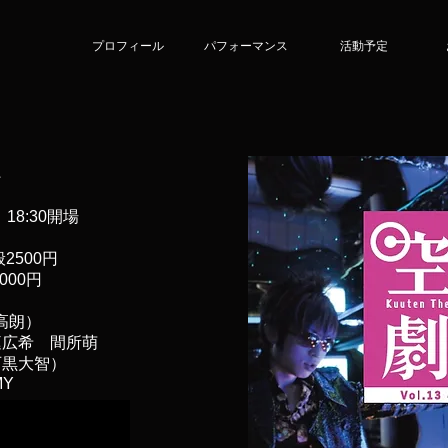
プロフィール
パフォーマンス
活動予定
 18:30開場
2500円
000円
出
村高朗）
広希 間所萌
石黒大智）
MY