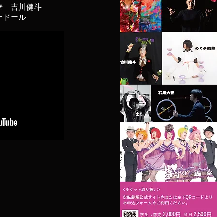
華 吉川健斗
ビードール