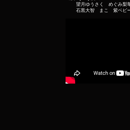
望月ゆうさく めぐみ梨
石黒大智 まこ 紫ベ