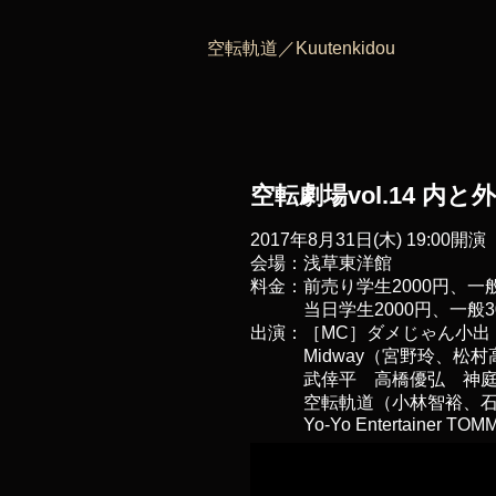
空転軌道／Kuutenkidou
空転劇場vol.14 内と外
2017年8月31日(木) 19:00開演
会場：浅草東洋館
料金：前売り学生2000円、一般
当日
学生2000円、一般3
出演：［MC］ダメじゃん小
Midway（宮野玲、松
武倖平 高橋優弘 神庭
空転軌道（小林智裕、
Yo-Yo Entertainer TOM