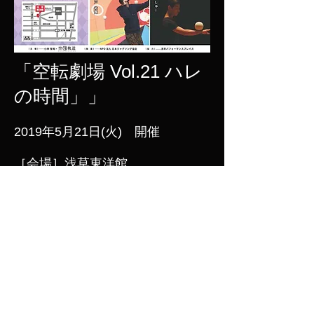
「空転劇場 Vol.21 ハレ
の時間」」
2019年5月21日(火) 開催
［会場］浅草東洋館
http://www.asakusatoyokan.com
［出演］
江戸太神楽 丸一仙翁社中 Naoto
チャタ
デジタルマジシャンNOA よって
ぃ
池井戸祐輝 かいしゅー