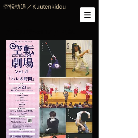
空転軌道／Kuutenkidou
空転劇場vol.15 興と趣