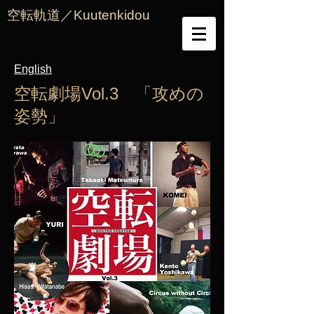
空転軌道／Kuutenkidou
English
​空転劇場Vol.3 「攻めの
姿勢」